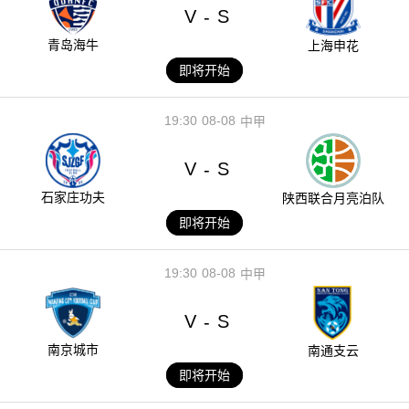
V
S
-
青岛海牛
上海申花
即将开始
19:30
08-08
中甲
V
S
-
石家庄功夫
陕西联合月亮泊队
即将开始
19:30
08-08
中甲
V
S
-
南京城市
南通支云
即将开始