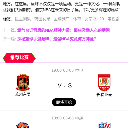
地方。在这里，篮球不仅仅是一项运动，更是一种文化、一种精神。
让我们共同期待，浦东NBA在未来的日子里，书写更多辉煌的篇章！
标签
：
民主刚果
韩国女足
主题列车
休育
女南冠U20
电视剧
上一篇:
霸气台词背后的NBA精神力量：那些激励人心的瞬间
下一篇:
探秘篮球手游巅峰：最强NBA究竟何方神圣？
推荐比赛
19:00
08-08
中甲
V
S
-
苏州东吴
长春亚泰
即将开始
19:00
08-08
中超