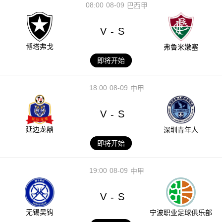
08:00
08-09
巴西甲
V
S
-
博塔弗戈
弗鲁米嫩塞
即将开始
18:00
08-09
中甲
V
S
-
延边龙鼎
深圳青年人
即将开始
19:00
08-09
中甲
V
S
-
无锡吴钩
宁波职业足球俱乐部