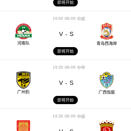
即将开始
19:00
08-09
中超
V
S
-
河南队
青岛西海岸
即将开始
19:30
08-09
中甲
V
S
-
广州豹
广西恒宸
即将开始
19:35
08-09
中超