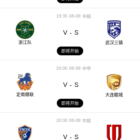
19:35
08-08
中超
V
S
-
浙江队
武汉三镇
即将开始
20:00
08-08
中甲
V
S
-
定南赣联
大连鲲城
即将开始
20:00
08-08
中超
V
S
-