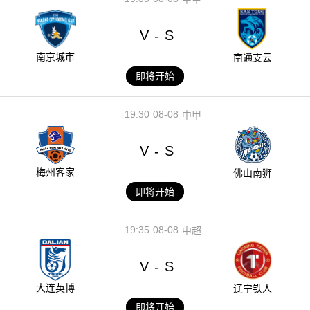
V
S
-
南京城市
南通支云
即将开始
19:30
08-08
中甲
V
S
-
梅州客家
佛山南狮
即将开始
19:35
08-08
中超
V
S
-
大连英博
辽宁铁人
即将开始