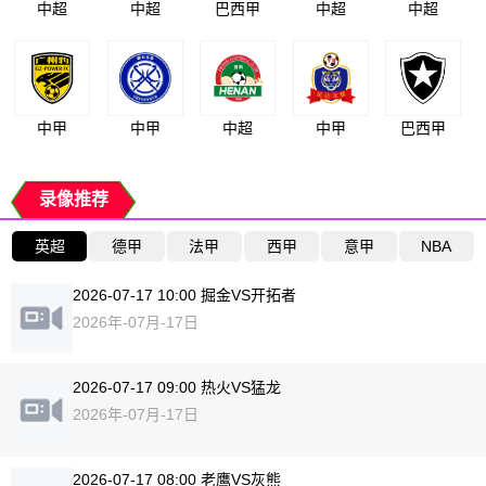
中超
中超
巴西甲
中超
中超
中甲
中甲
中超
中甲
巴西甲
录像推荐
英超
德甲
法甲
西甲
意甲
NBA
2026-07-17 10:00 掘金VS开拓者
2026年-07月-17日
2026-07-17 09:00 热火VS猛龙
2026年-07月-17日
2026-07-17 08:00 老鹰VS灰熊