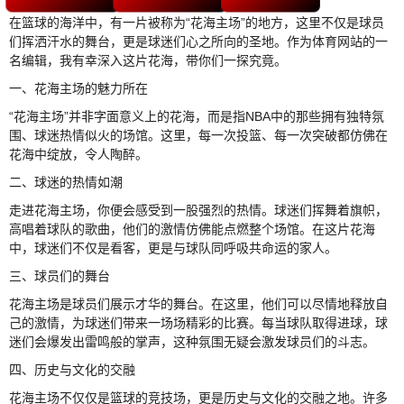
在篮球的海洋中，有一片被称为“花海主场”的地方，这里不仅是球员
们挥洒汗水的舞台，更是球迷们心之所向的圣地。作为体育网站的一
名编辑，我有幸深入这片花海，带你们一探究竟。
一、花海主场的魅力所在
“花海主场”并非字面意义上的花海，而是指NBA中的那些拥有独特氛
围、球迷热情似火的场馆。这里，每一次投篮、每一次突破都仿佛在
花海中绽放，令人陶醉。
二、球迷的热情如潮
走进花海主场，你便会感受到一股强烈的热情。球迷们挥舞着旗帜，
高唱着球队的歌曲，他们的激情仿佛能点燃整个场馆。在这片花海
中，球迷们不仅是看客，更是与球队同呼吸共命运的家人。
三、球员们的舞台
花海主场是球员们展示才华的舞台。在这里，他们可以尽情地释放自
己的激情，为球迷们带来一场场精彩的比赛。每当球队取得进球，球
迷们会爆发出雷鸣般的掌声，这种氛围无疑会激发球员们的斗志。
四、历史与文化的交融
花海主场不仅仅是篮球的竞技场，更是历史与文化的交融之地。许多