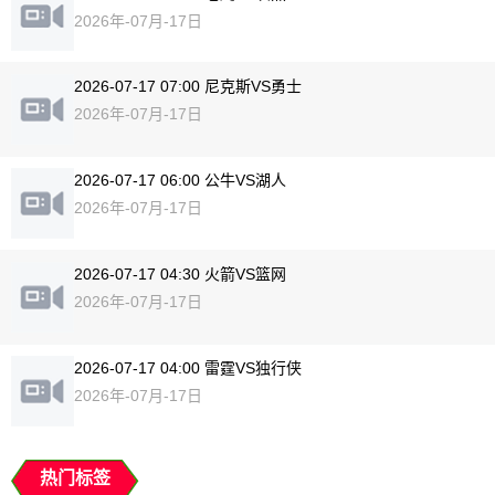
2026年-07月-17日
2026-07-17 07:00 尼克斯VS勇士
2026年-07月-17日
2026-07-17 06:00 公牛VS湖人
2026年-07月-17日
2026-07-17 04:30 火箭VS篮网
2026年-07月-17日
2026-07-17 04:00 雷霆VS独行侠
2026年-07月-17日
热门标签