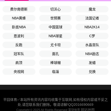
费尔南德斯
切沃心
魔龙
NBA黄蜂
世预赛
法国记者
卧底NBA
中国篮球
NBA2K14
恩波利
NBA球星
C罗
反跑
尤卡坦
水晶宫队
冠军队
面孔
NBA励志
肩顶
棒球帽
发蜡
央视网
临淄
兑换
平囧体育✅本站所有资讯内容均收集于互联网,如有侵权内容或不妥之
处,请您联系我们删除。敬请谅解!QQ2016690669
网站地图
Copyright © 2025 All Rights Reserved 富饶体育