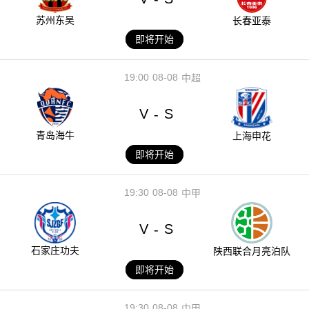
苏州东吴
长春亚泰
即将开始
19:00
08-08
中超
V
S
-
青岛海牛
上海申花
即将开始
19:30
08-08
中甲
V
S
-
石家庄功夫
陕西联合月亮泊队
即将开始
19:30
08-08
中甲