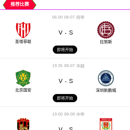
推荐比赛
06:00
08-07
阿甲
V
S
-
圣塔菲联
拉努斯
即将开始
19:35
08-07
中超
V
S
-
北京国安
深圳新鹏城
即将开始
19:00
08-08
中甲
V
S
-