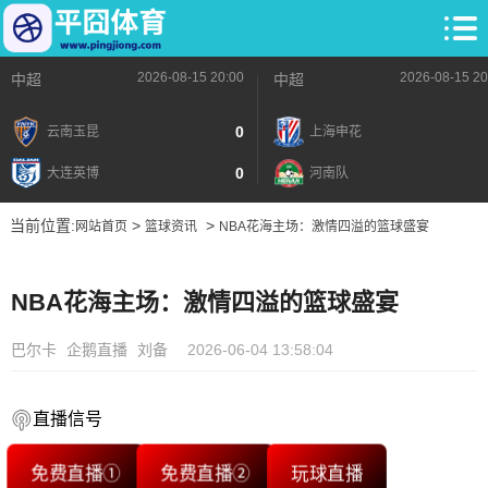
2026-08-15 20:00
2026-08-15 20
中超
中超
0
云南玉昆
上海申花
0
大连英博
河南队
当前位置:
>
>
网站首页
篮球资讯
NBA花海主场：激情四溢的篮球盛宴
NBA花海主场：激情四溢的篮球盛宴
巴尔卡
企鹅直播
刘备
2026-06-04 13:58:04
直播信号
免费直播①
免费直播②
玩球直播