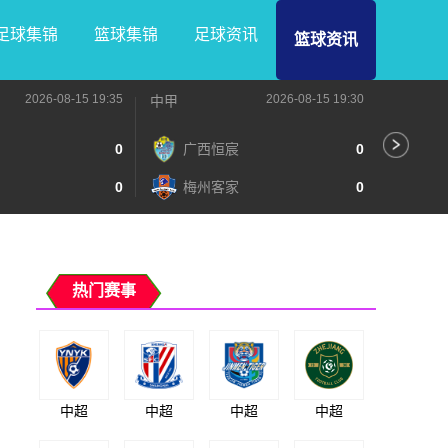
足球集锦
篮球集锦
足球资讯
篮球资讯
2026-08-15 19:35
2026-08-15 19:30
中甲
中甲
0
广西恒宸
0
无
0
梅州客家
0
广
热门赛事
中超
中超
中超
中超