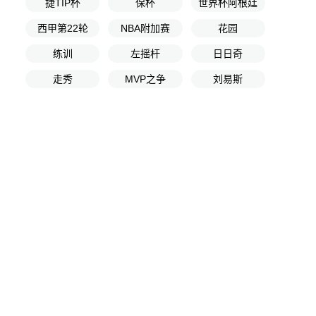
捷TIP杯
保杯
世界杯阿根廷
西甲第22轮
NBA附加赛
花园
练训
左摇杆
日日奇
走秀
MVP之争
刘易斯