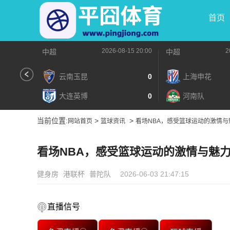
首页
2026-08-15 20:00
2
中超
中超
云南玉昆
0
上海申花
大连英博
0
河南队
当前位置:
>
>
网站首页
篮球资讯
看场NBA，感受篮球运动的激情与
看场NBA，感受篮球运动的激情与魅
健身房
港联杯
普陀队
2026-06-03 21:47:15
直播信号