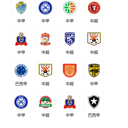
中甲
中甲
中甲
中超
中甲
中超
中超
中超
巴西甲
中超
中超
中甲
中甲
中超
中甲
巴西甲