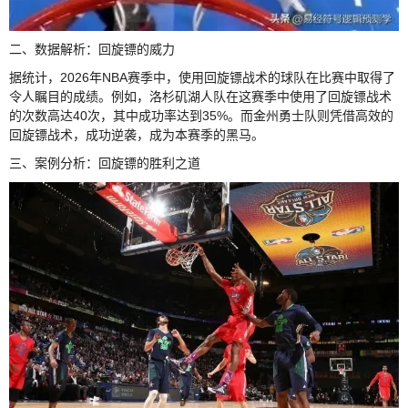
二、数据解析：回旋镖的威力
据统计，2026年NBA赛季中，使用回旋镖战术的球队在比赛中取得了
令人瞩目的成绩。例如，洛杉矶湖人队在这赛季中使用了回旋镖战术
的次数高达40次，其中成功率达到35%。而金州勇士队则凭借高效的
回旋镖战术，成功逆袭，成为本赛季的黑马。
三、案例分析：回旋镖的胜利之道