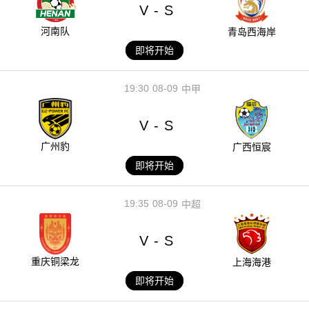
V
S
-
河南队
青岛西海岸
即将开始
19:30
08-09
中甲
V
S
-
广州豹
广西恒宸
即将开始
19:35
08-09
中超
V
S
-
重庆铜梁龙
上海海港
即将开始