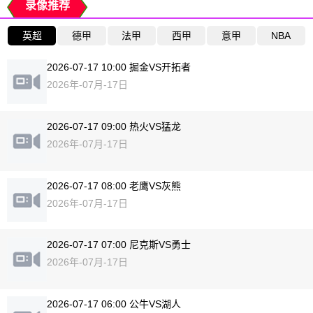
录像推荐
英超
德甲
法甲
西甲
意甲
NBA
2026-07-17 10:00 掘金VS开拓者
2026年-07月-17日
2026-07-17 09:00 热火VS猛龙
2026年-07月-17日
2026-07-17 08:00 老鹰VS灰熊
2026年-07月-17日
2026-07-17 07:00 尼克斯VS勇士
2026年-07月-17日
2026-07-17 06:00 公牛VS湖人