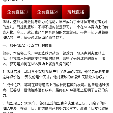
免费直播①
免费直播②
玩球直播
篮球，这项充满激情与活力的运动，早已成为了全球体育爱好者心中
的宠儿。而提到篮球，不得不提的就是郭哥，一个在NBA赛场上的传
奇人物。今天，就让我这个体育网站的文章编辑，带你一起走进郭哥
NBA的世界，感受篮球运动的独特魅力。
一、郭哥NBA：传奇背后的故事
郭哥，本名郭艾伦，中国篮球运动员，曾效力于NBA克利夫兰骑士
队。他凭借出色的球技和拼搏的精神，赢得了无数球迷的喜爱。那
么，郭哥是如何在NBA赛场上崭露头角的呢？
1. 篮球启蒙：郭哥从小就对篮球产生了浓厚的兴趣，他的启蒙教练曾
这样评价他：“郭艾伦是个天才，他对篮球的热爱和天赋让人惊叹。”
2. 成长之路：郭哥在篮球道路上的成长历程颇为坎坷。他曾遭遇过伤
病、低谷期，但他始终没有放弃，最终在NBA赛场上证明了自己的实
力。
3. 加盟骑士：2016年，郭哥正式加盟克利夫兰骑士队，开始了他的
NBA生涯。在骑士队，他凭借自己的努力和实力，赢得了队友和教练