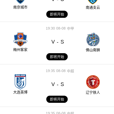
南京城市
南通支云
即将开始
19:30
08-08
中甲
V
S
-
梅州客家
佛山南狮
即将开始
19:35
08-08
中超
V
S
-
大连英博
辽宁铁人
即将开始
19:35
08-08
中超