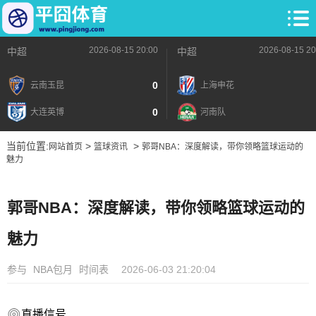
2026-08-15 20:00
2026-08-15 20
中超
中超
0
云南玉昆
上海申花
0
大连英博
河南队
当前位置:
>
>
网站首页
篮球资讯
郭哥NBA：深度解读，带你领略篮球运动的
魅力
郭哥NBA：深度解读，带你领略篮球运动的
魅力
参与
NBA包月
时间表
2026-06-03 21:20:04
直播信号