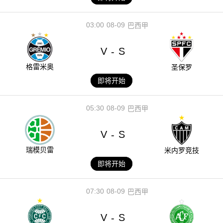
03:00
08-09
巴西甲
V
S
-
格雷米奥
圣保罗
即将开始
05:30
08-09
巴西甲
V
S
-
瑞模贝雷
米内罗竞技
即将开始
07:30
08-09
巴西甲
V
S
-