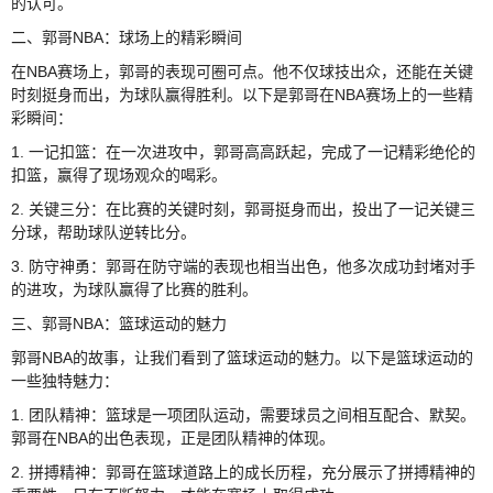
的认可。
二、郭哥NBA：球场上的精彩瞬间
在NBA赛场上，郭哥的表现可圈可点。他不仅球技出众，还能在关键
时刻挺身而出，为球队赢得胜利。以下是郭哥在NBA赛场上的一些精
彩瞬间：
1. 一记扣篮：在一次进攻中，郭哥高高跃起，完成了一记精彩绝伦的
扣篮，赢得了现场观众的喝彩。
2. 关键三分：在比赛的关键时刻，郭哥挺身而出，投出了一记关键三
分球，帮助球队逆转比分。
3. 防守神勇：郭哥在防守端的表现也相当出色，他多次成功封堵对手
的进攻，为球队赢得了比赛的胜利。
三、郭哥NBA：篮球运动的魅力
郭哥NBA的故事，让我们看到了篮球运动的魅力。以下是篮球运动的
一些独特魅力：
1. 团队精神：篮球是一项团队运动，需要球员之间相互配合、默契。
郭哥在NBA的出色表现，正是团队精神的体现。
2. 拼搏精神：郭哥在篮球道路上的成长历程，充分展示了拼搏精神的