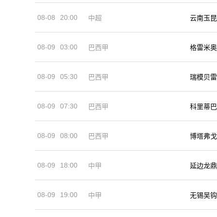
08-08
20:00
中超
云南玉昆
08-09
03:00
巴西甲
格雷米奥
08-09
05:30
巴西甲
瑞模贝雷
08-09
07:30
巴西甲
科里蒂巴
08-09
08:00
巴西甲
博塔弗戈
08-09
18:00
中甲
延边龙鼎
08-09
19:00
中甲
无锡吴钩