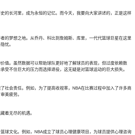
历史的长河里，成为永恒的记忆。而今天，我要向大家讲述的，正是这样
好者的梦想之地。从乔丹、科比到詹姆斯、库里，一代代篮球巨星在这里
多隐忧。
的价值。虽然数据可以帮助球队更好地了解球员的表现，但过度依赖数
为承受不住巨大的压力而选择退役，这无疑是对篮球运动的巨大损失。
视了社会责任。例如，为了提高收视率，NBA在比赛过程中加入了许多商
了审美疲劳。
蕴藏着无尽的机遇。
升篮球文化。例如，NBA成立了球员心理健康项目，为球员提供心理咨询