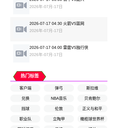
2026年-07月-17日
2026-07-17 04:30 火箭VS篮网
2026年-07月-17日
2026-07-17 04:00 雷霆VS独行侠
2026年-07月-17日
热门标签
客户端
弹弓
斯拉维
兑换
NBA音乐
贝肯鲍尔
挡球
伦敦
正义与和平
职业队
立陶甲
橄榄球世界杯