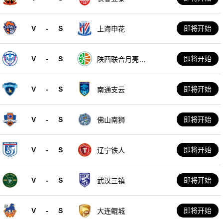
V
-
S
即将开始
上海申花
V
-
S
即将开始
陕西联合月亮泊
队
V
-
S
即将开始
南通支云
V
-
S
即将开始
佛山南狮
V
-
S
即将开始
辽宁铁人
V
-
S
即将开始
武汉三镇
V
-
S
即将开始
大连鲲城