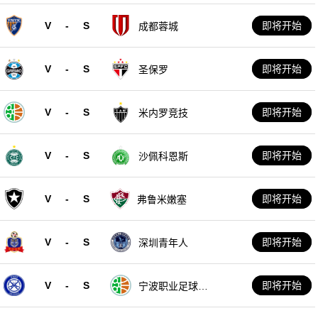
V
-
S
即将开始
成都蓉城
V
-
S
即将开始
圣保罗
V
-
S
即将开始
米内罗竞技
V
-
S
即将开始
沙佩科恩斯
V
-
S
即将开始
弗鲁米嫩塞
V
-
S
即将开始
深圳青年人
V
-
S
即将开始
宁波职业足球俱
乐部