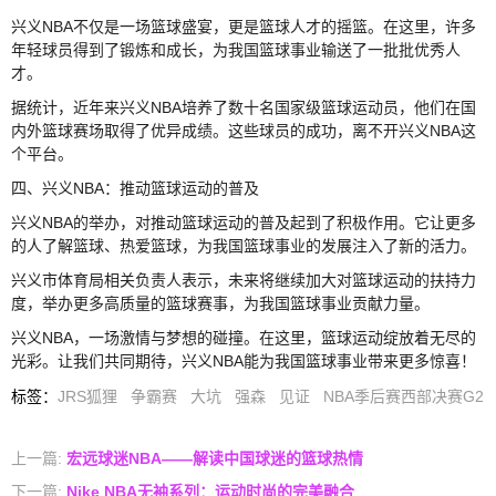
兴义NBA不仅是一场篮球盛宴，更是篮球人才的摇篮。在这里，许多
年轻球员得到了锻炼和成长，为我国篮球事业输送了一批批优秀人
才。
据统计，近年来兴义NBA培养了数十名国家级篮球运动员，他们在国
内外篮球赛场取得了优异成绩。这些球员的成功，离不开兴义NBA这
个平台。
四、兴义NBA：推动篮球运动的普及
兴义NBA的举办，对推动篮球运动的普及起到了积极作用。它让更多
的人了解篮球、热爱篮球，为我国篮球事业的发展注入了新的活力。
兴义市体育局相关负责人表示，未来将继续加大对篮球运动的扶持力
度，举办更多高质量的篮球赛事，为我国篮球事业贡献力量。
兴义NBA，一场激情与梦想的碰撞。在这里，篮球运动绽放着无尽的
光彩。让我们共同期待，兴义NBA能为我国篮球事业带来更多惊喜！
标签
：
JRS狐狸
争霸赛
大坑
强森
见证
NBA季后赛西部决赛G2
上一篇:
宏远球迷NBA——解读中国球迷的篮球热情
下一篇:
Nike NBA无袖系列：运动时尚的完美融合