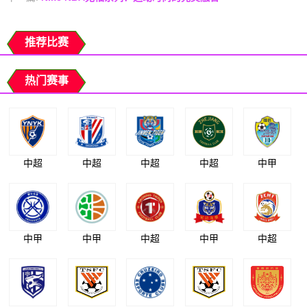
推荐比赛
热门赛事
中超
中超
中超
中超
中甲
中甲
中甲
中超
中甲
中超