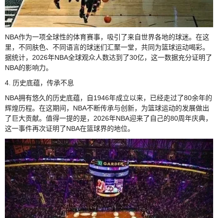
NBA作为一项全球性的体育赛事，吸引了来自世界各地的球迷。在这
里，不同肤色、不同语言的球迷们汇聚一堂，共同为篮球运动喝彩。
据统计，2026年NBA全球观众人数达到了30亿，这一数据充分证明了
NBA的影响力。
4. 历史底蕴，传承不息
NBA拥有悠久的历史底蕴，自1946年成立以来，已经走过了80余年的
辉煌历程。在这期间，NBA不断传承与创新，为篮球运动的发展做出
了巨大贡献。值得一提的是，2026年NBA迎来了自己的80周年庆典，
这一事件再次证明了NBA在篮球界的地位。