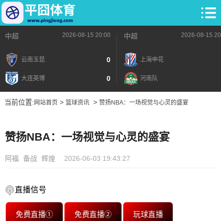
2026-08-15 20:00
2026-08-15 20
中超
中超
0
云南玉昆
上海申花
0
大连英博
河南队
当前位置:
>
>
网站首页
篮球资讯
赞扬NBA：一场视觉与心灵的盛宴
赞扬NBA：一场视觉与心灵的盛宴
阿福
备战
辉煌
2026-06-03 19:43:27
直播信号
免费直播①
免费直播②
玩球直播