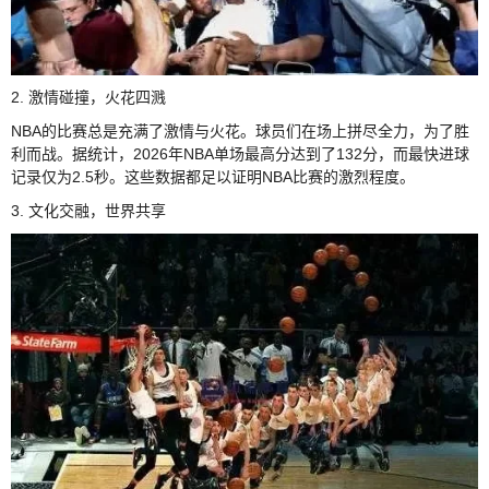
2. 激情碰撞，火花四溅
NBA的比赛总是充满了激情与火花。球员们在场上拼尽全力，为了胜
利而战。据统计，2026年NBA单场最高分达到了132分，而最快进球
记录仅为2.5秒。这些数据都足以证明NBA比赛的激烈程度。
3. 文化交融，世界共享