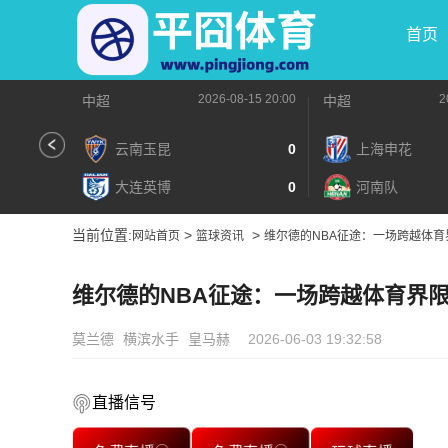
首页
2026-08-15 20:00
2
中超
中超
云南玉昆
0
上海申花
大连英博
0
河南队
当前位置:
>
>
网站首页
篮球资讯
维尔德的NBA征途：一场跨越体育
维尔德的NBA征途：一场跨越体育界
莫兰德
横滨水手
皇马赫
2026-06-03 19:32:58
直播信号