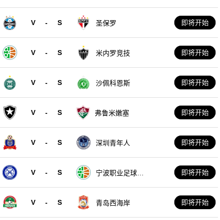
V
-
S
即将开始
圣保罗
V
-
S
即将开始
米内罗竞技
V
-
S
即将开始
沙佩科恩斯
V
-
S
即将开始
弗鲁米嫩塞
V
-
S
即将开始
深圳青年人
V
-
S
即将开始
宁波职业足球俱
乐部
V
-
S
即将开始
青岛西海岸