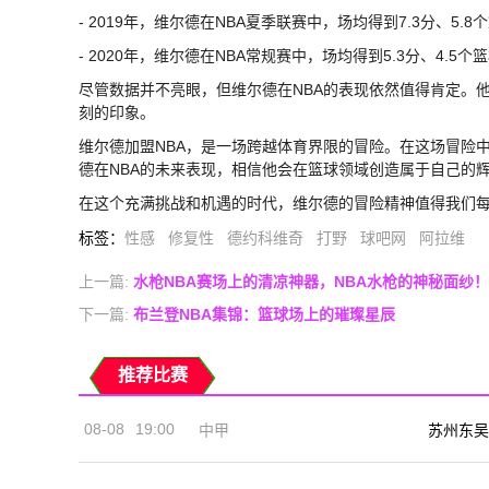
- 2019年，维尔德在NBA夏季联赛中，场均得到7.3分、5.
- 2020年，维尔德在NBA常规赛中，场均得到5.3分、4.5个
尽管数据并不亮眼，但维尔德在NBA的表现依然值得肯定。
刻的印象。
维尔德加盟NBA，是一场跨越体育界限的冒险。在这场冒险
德在NBA的未来表现，相信他会在篮球领域创造属于自己的
在这个充满挑战和机遇的时代，维尔德的冒险精神值得我们每
标签
：
性感
修复性
德约科维奇
打野
球吧网
阿拉维
上一篇:
水枪NBA赛场上的清凉神器，NBA水枪的神秘面纱！
下一篇:
布兰登NBA集锦：篮球场上的璀璨星辰
推荐比赛
08-08
19:00
中甲
苏州东吴