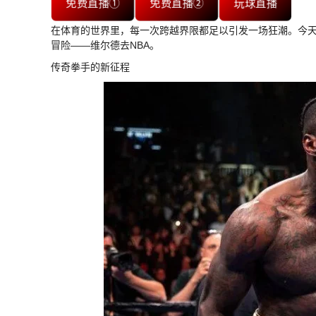
免费直播①
免费直播②
玩球直播
在体育的世界里，每一次跨越界限都足以引发一场狂潮。今天
冒险——维尔德去NBA。
传奇拳手的新征程