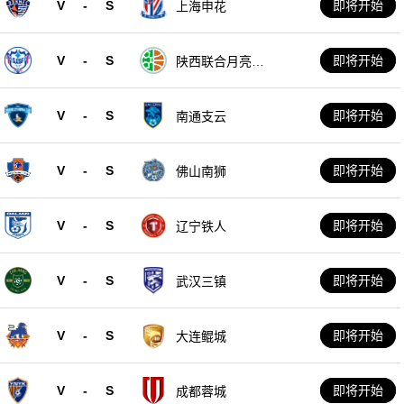
V
-
S
即将开始
上海申花
V
-
S
即将开始
陕西联合月亮泊
队
V
-
S
即将开始
南通支云
V
-
S
即将开始
佛山南狮
V
-
S
即将开始
辽宁铁人
V
-
S
即将开始
武汉三镇
V
-
S
即将开始
大连鲲城
V
-
S
即将开始
成都蓉城