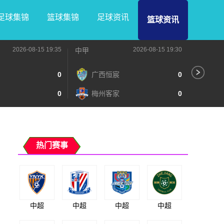
足球集锦
篮球集锦
足球资讯
篮球资讯
2026-08-15 19:35
2026-08-15 19:30
中甲
中甲
0
广西恒宸
0
无
0
梅州客家
0
广
热门赛事
中超
中超
中超
中超