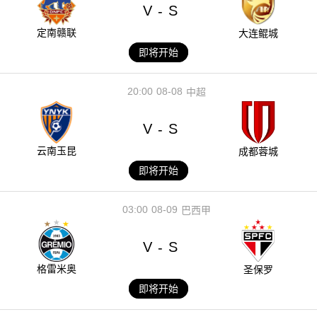
V
S
-
定南赣联
大连鲲城
即将开始
20:00
08-08
中超
V
S
-
云南玉昆
成都蓉城
即将开始
03:00
08-09
巴西甲
V
S
-
格雷米奥
圣保罗
即将开始