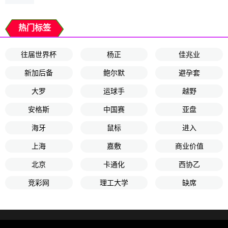
热门标签
往届世界杯
杨正
佳兆业
新加后备
鲍尔默
避孕套
大罗
运球手
越野
安格斯
中国赛
亚盘
海牙
鼠标
进入
上海
嘉敷
商业价值
北京
卡通化
西协乙
竞彩网
理工大学
缺席