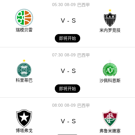
05:30
08-09
巴西甲
V
S
-
瑞模贝雷
米内罗竞技
即将开始
07:30
08-09
巴西甲
V
S
-
科里蒂巴
沙佩科恩斯
即将开始
08:00
08-09
巴西甲
V
S
-
博塔弗戈
弗鲁米嫩塞