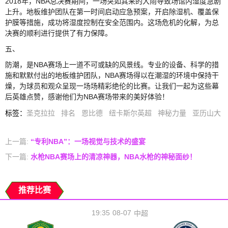
2018年，NBA总决赛期间，一场突如其来的大雨导致场馆内湿度急剧
上升。地板维护团队在第一时间启动应急预案，开启除湿机、覆盖保
护膜等措施，成功将湿度控制在安全范围内。这场危机的化解，为总
决赛的顺利进行提供了有力保障。
五、
防潮，是NBA赛场上一道不可或缺的风景线。专业的设备、科学的措
施和默默付出的地板维护团队，NBA赛场得以在潮湿的环境中保持干
燥，为球员和观众呈现一场场精彩绝伦的比赛。让我们一起为这些幕
后英雄点赞，感谢他们为NBA赛场带来的美好体验！
标签
：
圣克拉拉
排名
恩比德
纽卡斯尔英超
神秘力量
亚历山大
上一篇:
“专利NBA”：一场视觉与技术的盛宴
下一篇:
水枪NBA赛场上的清凉神器，NBA水枪的神秘面纱！
推荐比赛
19:35
08-07
中超