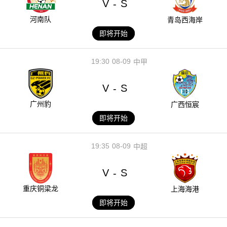
V
S
-
河南队
青岛西海岸
即将开始
19:30
08-09
中甲
V
S
-
广州豹
广西恒宸
即将开始
19:35
08-09
中超
V
S
-
重庆铜梁龙
上海海港
即将开始