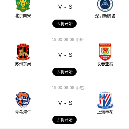
V
S
-
北京国安
深圳新鹏城
即将开始
19:00
08-08
中甲
V
S
-
苏州东吴
长春亚泰
即将开始
19:00
08-08
中超
V
S
-
青岛海牛
上海申花
即将开始