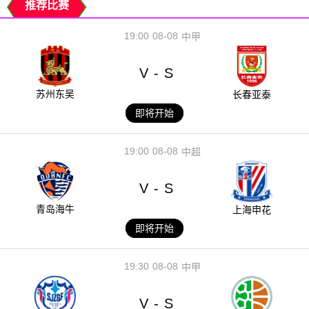
推荐比赛
19:00
08-08
中甲
V
S
-
苏州东吴
长春亚泰
即将开始
19:00
08-08
中超
V
S
-
青岛海牛
上海申花
即将开始
19:30
08-08
中甲
V
S
-