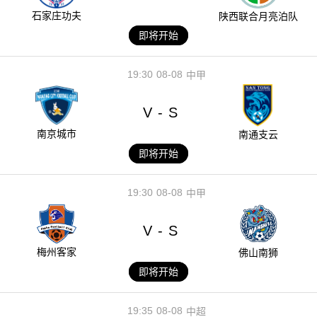
石家庄功夫
陕西联合月亮泊队
即将开始
19:30
08-08
中甲
V
S
-
南京城市
南通支云
即将开始
19:30
08-08
中甲
V
S
-
梅州客家
佛山南狮
即将开始
19:35
08-08
中超