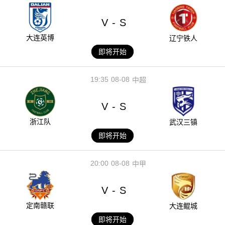
V
S
-
大连英博
辽宁铁人
即将开始
19:35
08-08
中超
V
S
-
浙江队
武汉三镇
即将开始
20:00
08-08
中甲
V
S
-
定南赣联
大连鲲城
即将开始