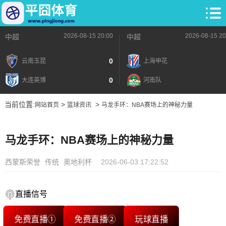
2026-08-15 20:00
2026-08-15 20
中超
中超
0
云南玉昆
上海申花
0
大连英博
河南队
当前位置:
>
>
网站首页
篮球资讯
马龙手环：NBA赛场上的神秘力量
马龙手环：NBA赛场上的神秘力量
西蒙斯荣誉
传统
奥地利杯
2026-06-03 17:22:52
直播信号
免费直播①
免费直播②
玩球直播