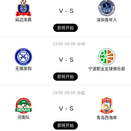
V
S
-
延边龙鼎
深圳青年人
即将开始
19:00
08-09
中甲
V
S
-
无锡吴钩
宁波职业足球俱乐部
即将开始
19:00
08-09
中超
V
S
-
河南队
青岛西海岸
即将开始