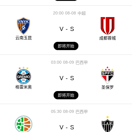
20:00
08-08
中超
V
S
-
云南玉昆
成都蓉城
即将开始
03:00
08-09
巴西甲
V
S
-
格雷米奥
圣保罗
即将开始
05:30
08-09
巴西甲
V
S
-