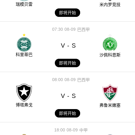
瑞模贝雷
米内罗竞技
即将开始
07:30
08-09
巴西甲
V
S
-
科里蒂巴
沙佩科恩斯
即将开始
08:00
08-09
巴西甲
V
S
-
博塔弗戈
弗鲁米嫩塞
即将开始
18:00
08-09
中甲