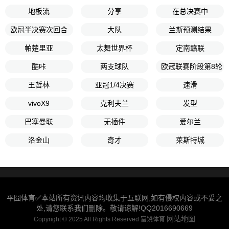
地板流
分享
在总决赛中
欧冠半决赛次回合
大队
兰斯预测结果
帕楚里亚
太舞世界杯
定南赣联
酷咔
两支球队
欧冠联赛阶段第8轮
王哲林
亚冠1/4决赛
速滑
vivoX9
克利夫兰
发型
巴塞曼联
无插件
爱尔兰
洛金山
奇才
莱斯特城
平囧体育✅本站所有资讯内容均收集于互联网,如有侵权内容或不妥之
处,请您联系我们删除。敬请谅解!QQ2016690669
网站地图
Copyright © 2025 All Rights Reserved 富饶体育