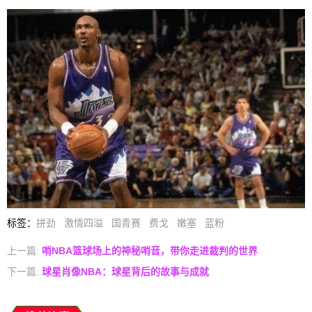
标签
：
拼劲
激情四溢
国青赛
费戈
嫩塞
蓝粉
上一篇:
哨NBA篮球场上的神秘哨音，带你走进裁判的世界
下一篇:
球星肖像NBA：球星背后的故事与成就