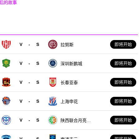
背后的故事
V
-
S
即将开始
拉努斯
V
-
S
即将开始
深圳新鹏城
V
-
S
即将开始
长春亚泰
V
-
S
即将开始
上海申花
V
-
S
即将开始
陕西联合月亮泊
队
V
-
S
即将开始