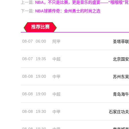
上一篇:
NBA，不只是比赛，更是音乐的盛宴——“哦哦哦”
下一篇:
NBA球裤传奇：金州勇士的时尚之选
推荐比赛
08-07
06:00
阿甲
圣塔菲联
08-07
19:35
中超
北京国安
08-08
19:00
中甲
苏州东吴
08-08
19:00
中超
青岛海牛
08-08
19:30
中甲
石家庄功夫
08-08
19:30