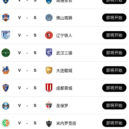
南通支云
V
-
S
即将开始
佛山南狮
V
-
S
即将开始
辽宁铁人
V
-
S
即将开始
武汉三镇
V
-
S
即将开始
大连鲲城
V
-
S
即将开始
成都蓉城
V
-
S
即将开始
圣保罗
V
-
S
即将开始
米内罗竞技