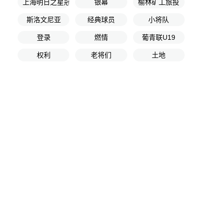
上海明日之星冠军杯小组赛A组
银幕
榆林矿工旅投
斯洛文尼亚
经典球员
小将队
登录
燃情
葡青联U19
权利
老将们
土地