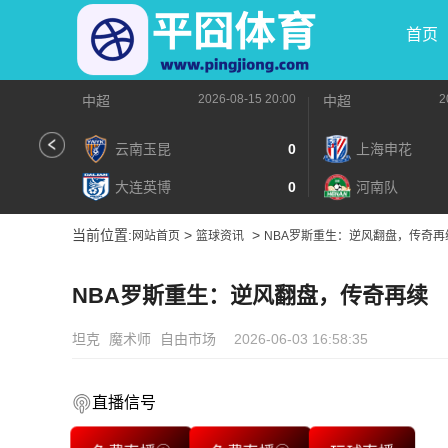
首页
2026-08-15 20:00
2
中超
中超
云南玉昆
0
上海申花
大连英博
0
河南队
当前位置:
>
>
网站首页
篮球资讯
NBA罗斯重生：逆风翻盘，传奇再
NBA罗斯重生：逆风翻盘，传奇再续
坦克
魔术师
自由市场
2026-06-03 16:58:35
直播信号