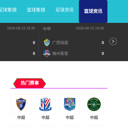
足球集锦
篮球集锦
足球资讯
篮球资讯
2026-08-15 19:35
2026-08-15 19:30
中甲
中甲
0
广西恒宸
0
无
0
梅州客家
0
广
热门赛事
中超
中超
中超
中超