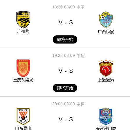
19:30
08-09
中甲
V
S
-
广州豹
广西恒宸
即将开始
19:35
08-09
中超
V
S
-
重庆铜梁龙
上海海港
即将开始
20:00
08-09
中超
V
S
-
山东泰山
天津津门虎