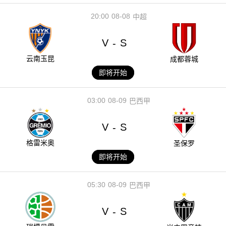
20:00
08-08
中超
V
S
-
云南玉昆
成都蓉城
即将开始
03:00
08-09
巴西甲
V
S
-
格雷米奥
圣保罗
即将开始
05:30
08-09
巴西甲
V
S
-