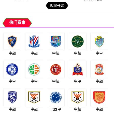
即将开始
热门赛事
中超
中超
中超
中超
中甲
中甲
中甲
中超
中甲
中超
中超
中超
巴西甲
中超
中超