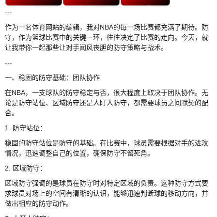
---
作为一名体育网站的编辑，我对NBA的每一场比赛都充满了期待。防
守，作为篮球比赛中的关键一环，往往决定了比赛的走向。今天，就
让我带你一起那些让对手闻风丧胆的防守策略与战术。
---
一、稳固的防守基础：团队协作
在NBA，一支球队的防守稳定与否，很大程度上取决于团队协作。无
论是防守站位、区域防守还是人盯人防守，都需要球员之间默契的配
合。
1. 防守站位：
稳固的防守站位是防守的基础。在比赛中，球员需要根据对手的进攻
情况，迅速调整自己的位置，确保防守不留死角。
2. 区域防守：
区域防守强调的是球员在防守时对特定区域的负责。这种防守方式要
求球员对场上的空间有清晰的认识，能够迅速判断球的移动方向，并
做出相应的防守动作。