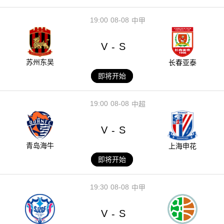
19:00
08-08
中甲
V
S
-
苏州东吴
长春亚泰
即将开始
19:00
08-08
中超
V
S
-
青岛海牛
上海申花
即将开始
19:30
08-08
中甲
V
S
-