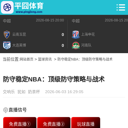
2026-08-15 20:00
2026-08-15 20
中超
中超
0
云南玉昆
上海申花
0
大连英博
河南队
当前位置:
>
>
网站首页
篮球资讯
防守稳定NBA：顶级防守策略与战术
防守稳定NBA：顶级防守策略与战术
交响乐
犹如
奶茶杯
2026-06-03 16:29:05
直播信号
免费直播①
免费直播②
玩球直播