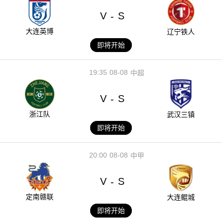
V
S
-
大连英博
辽宁铁人
即将开始
19:35
08-08
中超
V
S
-
浙江队
武汉三镇
即将开始
20:00
08-08
中甲
V
S
-
定南赣联
大连鲲城
即将开始