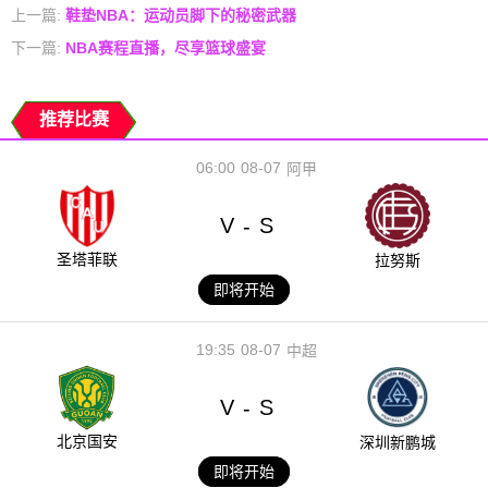
上一篇:
鞋垫NBA：运动员脚下的秘密武器
下一篇:
NBA赛程直播，尽享篮球盛宴
推荐比赛
06:00
08-07
阿甲
V
S
-
圣塔菲联
拉努斯
即将开始
19:35
08-07
中超
V
S
-
北京国安
深圳新鹏城
即将开始