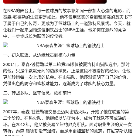
在NBA的舞台上，每一位球员的故事都如同一部扣人心弦的电影，而
泰森·钱德勒的生涯更是如此。他不仅用坚实的身躯和顽强的意志书写
了属于自己的传奇，更成为了篮球场上的一道独特风景线。今天，就
让我们一起来回顾这位钢铁战士的NBA生涯，他如何在激烈的竞争
中，一步步成长为联盟的佼佼者。
一、初入联盟：从边缘球员到核心力量
2001年，泰森·钱德勒以第二轮第35顺位被夏洛特山猫队选中，那时
的他，只是个默默无闻的边缘球员。正是这段不被看好的经历，让他
更加珍惜每一次上场的机会。在山猫队，他逐渐证明了自己的价值，
凭借出色的防守和篮板球能力，逐渐成为了球队的核心力量。
二、转战多队：坚守信念，砥砺前行
2007年，泰森·钱德勒被交易至迈阿密热火队，开始了他在联盟的第
二个阶段。在热火队，他继续以防守为本，成为了球队不可或缺的一
环。在2012年，他又被交易至纽约尼克斯队。面对职业生涯的又一次
转折，泰森·钱德勒没有退缩，而是用更加坚韧的意志，在尼克斯队继