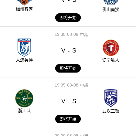
梅州客家
佛山南狮
即将开始
19:35
08-08
中超
V
S
-
大连英博
辽宁铁人
即将开始
19:35
08-08
中超
V
S
-
浙江队
武汉三镇
即将开始
20:00
08-08
中甲