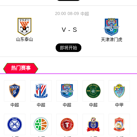
20:00
08-09
中超
V
S
-
山东泰山
天津津门虎
即将开始
热门赛事
中超
中超
中超
中超
中甲