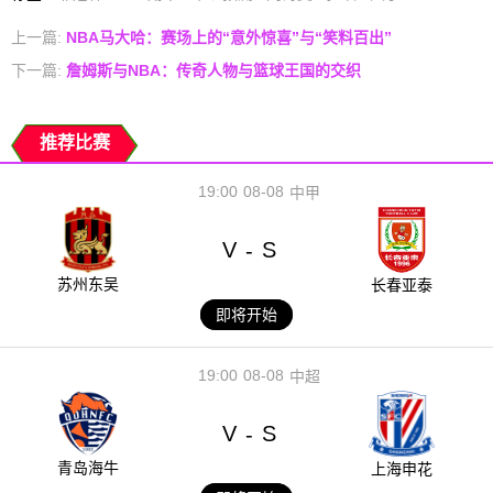
上一篇:
NBA马大哈：赛场上的“意外惊喜”与“笑料百出”
下一篇:
詹姆斯与NBA：传奇人物与篮球王国的交织
推荐比赛
19:00
08-08
中甲
V
S
-
苏州东吴
长春亚泰
即将开始
19:00
08-08
中超
V
S
-
青岛海牛
上海申花