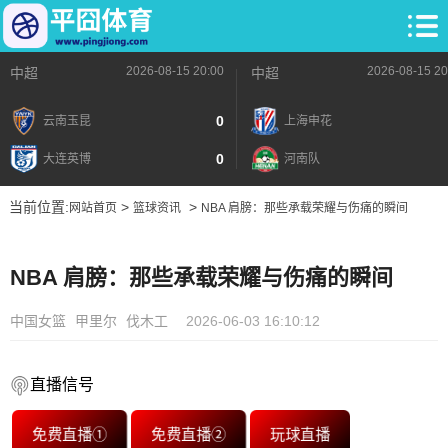
2026-08-15 20:00
2026-08-15 20
中超
中超
0
云南玉昆
上海申花
0
大连英博
河南队
当前位置:
>
>
网站首页
篮球资讯
NBA 肩膀：那些承载荣耀与伤痛的瞬间
NBA 肩膀：那些承载荣耀与伤痛的瞬间
中国女篮
甲里尔
伐木工
2026-06-03 16:10:12
直播信号
免费直播①
免费直播②
玩球直播