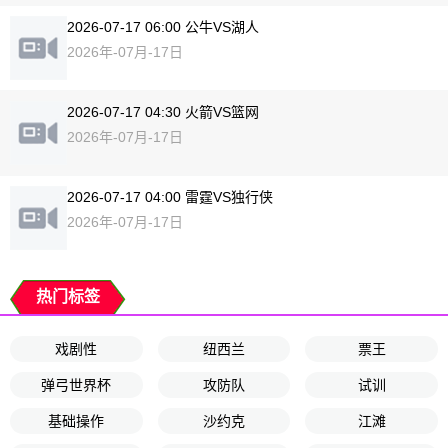
2026-07-17 06:00 公牛VS湖人
2026年-07月-17日
2026-07-17 04:30 火箭VS篮网
2026年-07月-17日
2026-07-17 04:00 雷霆VS独行侠
2026年-07月-17日
热门标签
戏剧性
纽西兰
票王
弹弓世界杯
攻防队
试训
基础操作
沙约克
江滩