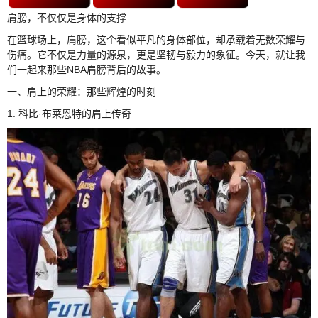
肩膀，不仅仅是身体的支撑
在篮球场上，肩膀，这个看似平凡的身体部位，却承载着无数荣耀与
伤痛。它不仅是力量的源泉，更是坚韧与毅力的象征。今天，就让我
们一起来那些NBA肩膀背后的故事。
一、肩上的荣耀：那些辉煌的时刻
1. 科比·布莱恩特的肩上传奇