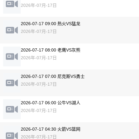
2026年-07月-17日
2026-07-17 09:00 热火VS猛龙
2026年-07月-17日
2026-07-17 08:00 老鹰VS灰熊
2026年-07月-17日
2026-07-17 07:00 尼克斯VS勇士
2026年-07月-17日
2026-07-17 06:00 公牛VS湖人
2026年-07月-17日
2026-07-17 04:30 火箭VS篮网
2026年-07月-17日