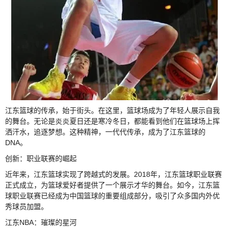
江东篮球的传承，始于街头。在这里，篮球场成为了年轻人展示自我
的舞台。无论是炎炎夏日还是寒冷冬日，都能看到他们在篮球场上挥
洒汗水，追逐梦想。这种精神，一代代传承，成为了江东篮球的
DNA。
创新：职业联赛的崛起
近年来，江东篮球实现了跨越式的发展。2018年，江东篮球职业联赛
正式成立，为篮球爱好者提供了一个展示才华的舞台。如今，江东篮
球职业联赛已经成为中国篮球的重要组成部分，吸引了众多国内外优
秀球员加盟。
江东NBA：璀璨的星河