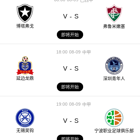
V
S
-
博塔弗戈
弗鲁米嫩塞
即将开始
18:00
08-09
中甲
V
S
-
延边龙鼎
深圳青年人
即将开始
19:00
08-09
中甲
V
S
-
无锡吴钩
宁波职业足球俱乐部
即将开始