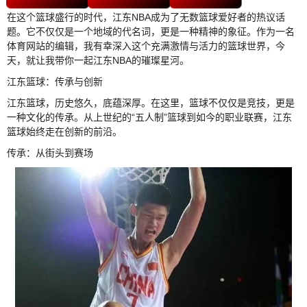
在这个篮球盛行的时代，江东NBA成为了无数篮球爱好者的热议话
题。它不仅仅是一个地域的代名词，更是一种精神的象征。作为一名
体育网站的编辑，我有幸深入这个充满激情与活力的篮球世界，今
天，就让我带你一起江东NBA的璀璨星河。
江东篮球：传承与创新
江东篮球，历史悠久，底蕴深厚。在这里，篮球不仅仅是竞技，更是
一种文化的传承。从上世纪的“五人制”篮球到如今的职业联赛，江东
篮球始终走在创新的前沿。
传承：从街头到赛场