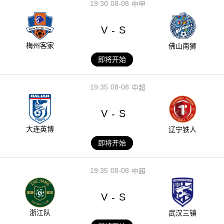
19:30
08-08
中甲
V
S
-
梅州客家
佛山南狮
即将开始
19:35
08-08
中超
V
S
-
大连英博
辽宁铁人
即将开始
19:35
08-08
中超
V
S
-
浙江队
武汉三镇