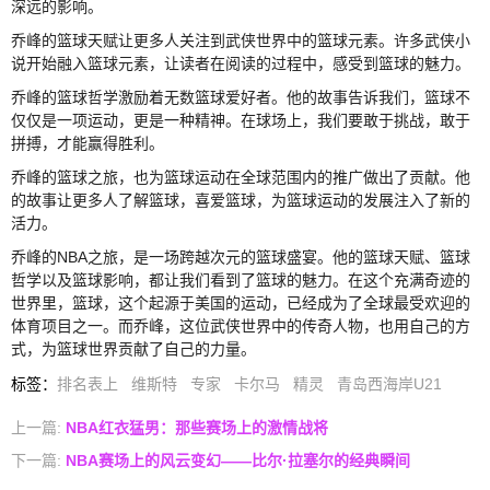
深远的影响。
乔峰的篮球天赋让更多人关注到武侠世界中的篮球元素。许多武侠小
说开始融入篮球元素，让读者在阅读的过程中，感受到篮球的魅力。
乔峰的篮球哲学激励着无数篮球爱好者。他的故事告诉我们，篮球不
仅仅是一项运动，更是一种精神。在球场上，我们要敢于挑战，敢于
拼搏，才能赢得胜利。
乔峰的篮球之旅，也为篮球运动在全球范围内的推广做出了贡献。他
的故事让更多人了解篮球，喜爱篮球，为篮球运动的发展注入了新的
活力。
乔峰的NBA之旅，是一场跨越次元的篮球盛宴。他的篮球天赋、篮球
哲学以及篮球影响，都让我们看到了篮球的魅力。在这个充满奇迹的
世界里，篮球，这个起源于美国的运动，已经成为了全球最受欢迎的
体育项目之一。而乔峰，这位武侠世界中的传奇人物，也用自己的方
式，为篮球世界贡献了自己的力量。
标签
：
排名表上
维斯特
专家
卡尔马
精灵
青岛西海岸U21
上一篇:
NBA红衣猛男：那些赛场上的激情战将
下一篇:
NBA赛场上的风云变幻——比尔·拉塞尔的经典瞬间