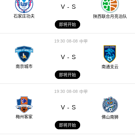
V
S
-
石家庄功夫
陕西联合月亮泊队
即将开始
19:30
08-08
中甲
V
S
-
南京城市
南通支云
即将开始
19:30
08-08
中甲
V
S
-
梅州客家
佛山南狮
即将开始