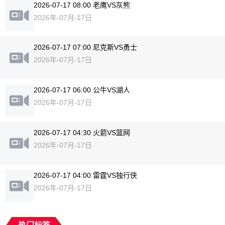
2026-07-17 08:00 老鹰VS灰熊
2026年-07月-17日
2026-07-17 07:00 尼克斯VS勇士
2026年-07月-17日
2026-07-17 06:00 公牛VS湖人
2026年-07月-17日
2026-07-17 04:30 火箭VS篮网
2026年-07月-17日
2026-07-17 04:00 雷霆VS独行侠
2026年-07月-17日