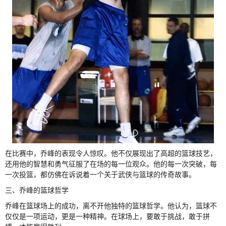
在比赛中，乔峰的表现令人惊叹。他不仅展现出了高超的篮球技艺，
还用他的智慧和勇气征服了在场的每一位观众。他的每一次突破，每
一次投篮，都仿佛在诉说着一个关于武侠与篮球的传奇故事。
三、乔峰的篮球哲学
乔峰在篮球场上的成功，离不开他独特的篮球哲学。他认为，篮球不
仅仅是一项运动，更是一种精神。在球场上，要敢于挑战，敢于拼