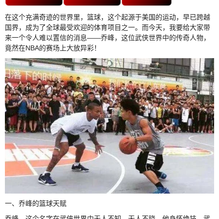
在这个充满奇迹的世界里，篮球，这个起源于美国的运动，早已跨越
国界，成为了全球最受欢迎的体育项目之一。而今天，我要给大家带
来一个令人难以置信的消息——乔峰，这位武侠世界中的传奇人物，
竟然在NBA的赛场上大放异彩！
一、乔峰的篮球天赋
乔峰，这个名字在武侠世界中无人不知，无人不晓。他身怀绝技，武