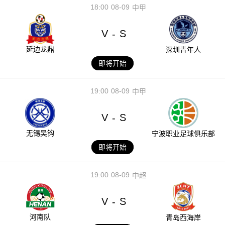
18:00
08-09
中甲
V
S
-
延边龙鼎
深圳青年人
即将开始
19:00
08-09
中甲
V
S
-
无锡吴钩
宁波职业足球俱乐部
即将开始
19:00
08-09
中超
V
S
-
河南队
青岛西海岸