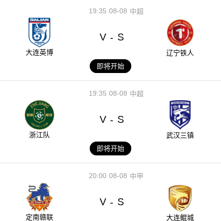
19:35
08-08
中超
V
S
-
大连英博
辽宁铁人
即将开始
19:35
08-08
中超
V
S
-
浙江队
武汉三镇
即将开始
20:00
08-08
中甲
V
S
-
定南赣联
大连鲲城