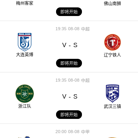
梅州客家
佛山南狮
即将开始
19:35
08-08
中超
V
S
-
大连英博
辽宁铁人
即将开始
19:35
08-08
中超
V
S
-
浙江队
武汉三镇
即将开始
20:00
08-08
中甲