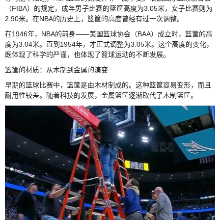
（FIBA）的规定，成年男子比赛的篮筐高度为3.05米，女子比赛则为
2.90米。在NBA的历史上，篮筐的高度曾经有过一次调整。
在1946年，NBA的前身——美国篮球协会（BAA）成立时，篮筐的高
度为3.04米。直到1954年，才正式调整为3.05米。这个高度的变化，
既体现了科学的严谨，也体现了篮球运动的不断发展。
篮筐的材质：从木制到金属的演变
早期的篮球比赛中，篮筐是由木材制成的。这种篮筐容易变形，而且
耐用性较差。随着科技的发展，金属篮筐逐渐取代了木制篮筐。