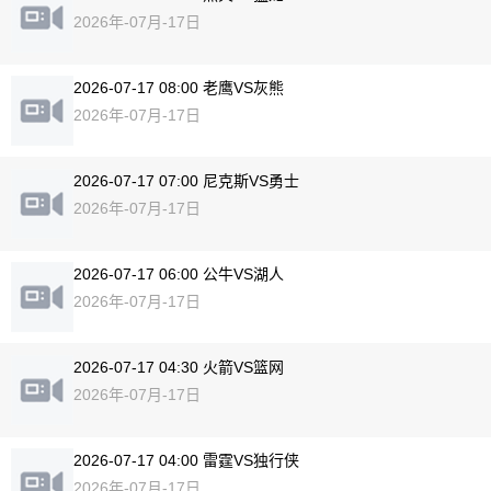
2026年-07月-17日
2026-07-17 08:00 老鹰VS灰熊
2026年-07月-17日
2026-07-17 07:00 尼克斯VS勇士
2026年-07月-17日
2026-07-17 06:00 公牛VS湖人
2026年-07月-17日
2026-07-17 04:30 火箭VS篮网
2026年-07月-17日
2026-07-17 04:00 雷霆VS独行侠
2026年-07月-17日