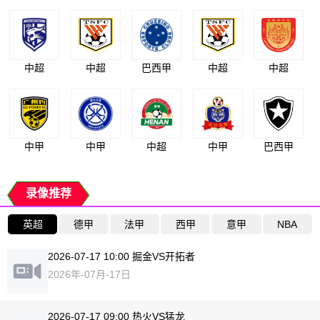
中超
中超
巴西甲
中超
中超
中甲
中甲
中超
中甲
巴西甲
录像推荐
英超
德甲
法甲
西甲
意甲
NBA
2026-07-17 10:00 掘金VS开拓者
2026年-07月-17日
2026-07-17 09:00 热火VS猛龙