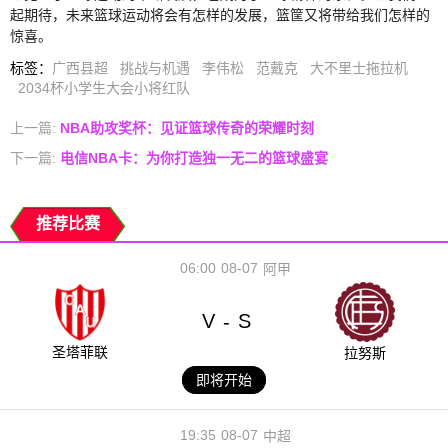
起期待，未来篮球运动将会有怎样的发展，篮筐又将带给我们怎样的
惊喜。
标签
：
广西县超
挑战与机遇
李伟松
范戴克
大不里士拖拉机
2034杯小学生大会小将红队
上一篇:
NBA助攻奖杯：见证篮球传奇的荣耀时刻
下一篇:
电信NBA卡：为你打造独一无二的篮球盛宴
推荐比赛
06:00
08-07
阿甲
V
S
-
圣塔菲联
拉努斯
即将开始
19:35
08-07
中超