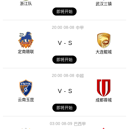
浙江队
武汉三镇
即将开始
20:00
08-08
中甲
V
S
-
定南赣联
大连鲲城
即将开始
20:00
08-08
中超
V
S
-
云南玉昆
成都蓉城
即将开始
03:00
08-09
巴西甲