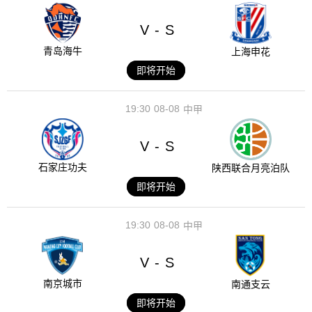
V
S
-
青岛海牛
上海申花
即将开始
19:30
08-08
中甲
V
S
-
石家庄功夫
陕西联合月亮泊队
即将开始
19:30
08-08
中甲
V
S
-
南京城市
南通支云
即将开始