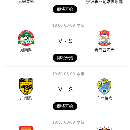
无锡吴钩
宁波职业足球俱乐部
即将开始
19:00
08-09
中超
V
S
-
河南队
青岛西海岸
即将开始
19:30
08-09
中甲
V
S
-
广州豹
广西恒宸
即将开始
19:35
08-09
中超