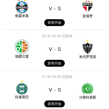
V
S
-
格雷米奥
圣保罗
即将开始
05:30
08-09
巴西甲
V
S
-
瑞模贝雷
米内罗竞技
即将开始
07:30
08-09
巴西甲
V
S
-
科里蒂巴
沙佩科恩斯
即将开始