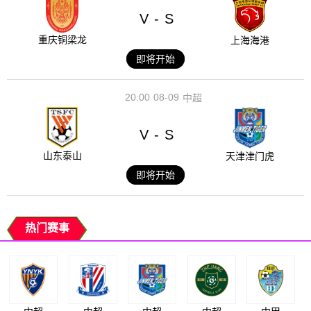
V
S
-
重庆铜梁龙
上海海港
即将开始
20:00
08-09
中超
V
S
-
山东泰山
天津津门虎
即将开始
热门赛事