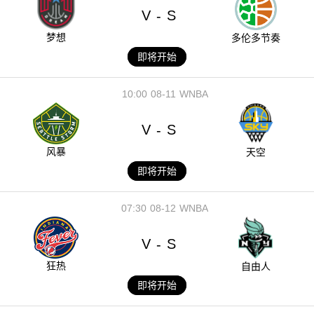
V
S
-
梦想
多伦多节奏
即将开始
10:00
08-11
WNBA
V
S
-
风暴
天空
即将开始
07:30
08-12
WNBA
V
S
-
狂热
自由人
即将开始