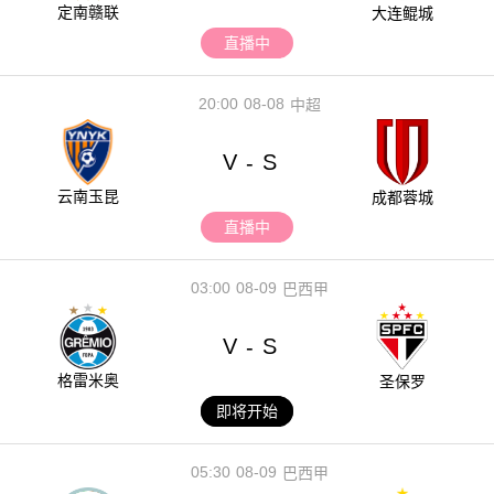
定南赣联
大连鲲城
直播中
20:00
08-08
中超
V
S
-
云南玉昆
成都蓉城
直播中
03:00
08-09
巴西甲
V
S
-
格雷米奥
圣保罗
即将开始
05:30
08-09
巴西甲