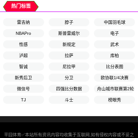
热门标签
雷吉纳
脖子
中国羽毛球
NBAPro
斯普雷威尔
电子
性感
新规定
武术
泸超
拉萨
库柏
智诚
尼拉甲
比分表图
新秀后卫
分卫
欧协联1/4决赛
微信号
四强比分数据
舟山城市联赛第2轮
TJ
斗士
榜眼秀
平囧体育✅本站所有资讯内容均收集于互联网,如有侵权内容或不妥之