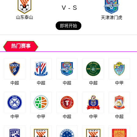
V
S
-
山东泰山
天津津门虎
即将开始
热门赛事
中超
中超
中超
中超
中甲
中甲
中甲
中超
中甲
中超