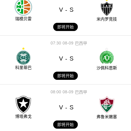
V
S
-
瑞模贝雷
米内罗竞技
即将开始
07:30
08-09
巴西甲
V
S
-
科里蒂巴
沙佩科恩斯
即将开始
08:00
08-09
巴西甲
V
S
-
博塔弗戈
弗鲁米嫩塞
即将开始